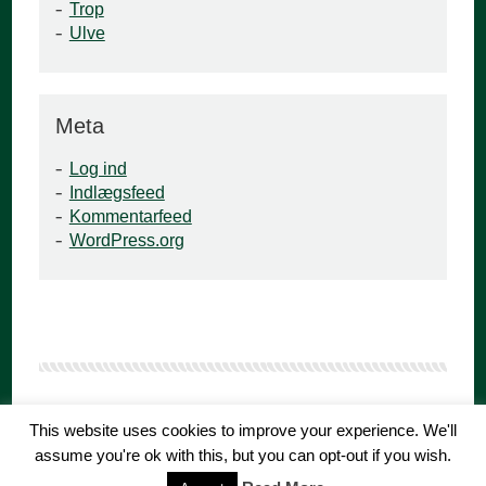
Trop
Ulve
Meta
Log ind
Indlægsfeed
Kommentarfeed
WordPress.org
This website uses cookies to improve your experience. We'll
KFUM Gråbrødre Gruppe er en del af
KFUM-Spejderne i
Danmark
·
Besøg os på Facebook
assume you're ok with this, but you can opt-out if you wish.