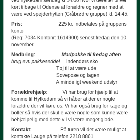
ved hylkedam søndag kl 14:00 hvor vi derefter bliver
kørt tilbage til Odense af forældre og regner med at
være ved spejderhytten (Gråbrødre gruppe) kl. 14:45.
Pris:
225 kr. indbetales på gruppens
konto
(Reg: 7034 Kontonr: 1614900) senest fredag den 10.
november.
Medbring:
Madpakke til fredag aften
brug evt. pakkeseddel
Indendørs sko
Tøj til at være ude
Sovepose og lagen
Almindeligt weekend udstyr
Forældrehjælp:
Vi har brug for hjælp til at
komme til Hylkedam så vi håber at der er nogle
forældre der vil køre os. Vi har også brug for kage og
boller så hvis der skulle være nogle som kunne være
behjælpelig med dette vil vi være meget glade.
Kontakt:
På turen vil det være muligt at
kontakte Lauge på telefon 2218 8861