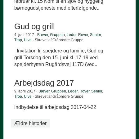
februar kl. 15 Kom til en sjov og hyggelig
børnegudstjeneste med efterfølgende..
Gud og grill
4. juni 2017 ·
Bæver
,
Gruppen
,
Leder
,
Rover
,
Senior
,
Trop
,
Ulve
· Skrevet af Gråbrødre Gruppe
Invitation til spejdere og familie, Gud og
grill Torsdag den 15. juni kl. 17-19 ved
spejderhytten Rugårdsvej 117D (ved..
Arbejdsdag 2017
9. april 2017 ·
Bæver
,
Gruppen
,
Leder
,
Rover
,
Senior
,
Trop
,
Ulve
· Skrevet af Gråbrødre Gruppe
Indbydelse til arbejdsdag 2017-04-22
Ældre historier