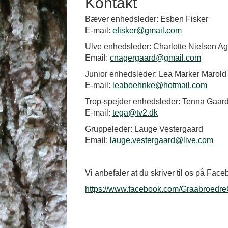
Kontakt
Bæver enhedsleder: Esben Fisker
E-mail:
efisker@gmail.com
Ulve enhedsleder: Charlotte Nielsen A
Email:
cnagergaard@gmail.com
Junior enhedsleder: Lea Marker Marol
E-mail:
leaboehnke@hotmail.com
Trop-spejder enhedsleder: Tenna Gaar
E-mail:
tega@tv2.dk
Gruppeleder: Lauge Vestergaard
Email:
lauge.vestergaard@live.com
Vi anbefaler at du skriver til os på Facebo
https://www.facebook.com/Graabroedr