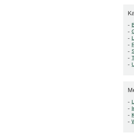
Ka
S
T
M
L
I