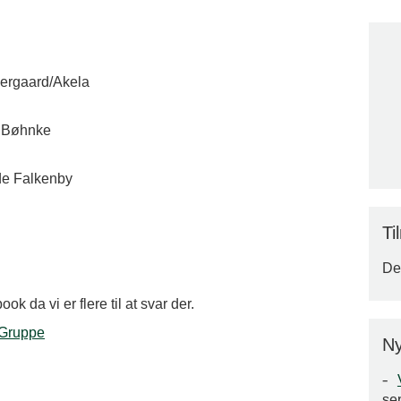
gergaard/Akela
d Bøhnke
de Falkenby
Ti
Der
ok da vi er flere til at svar der.
eGruppe
Ny
se