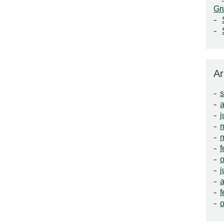
Gr
Ar
a
j
f
o
j
a
f
o