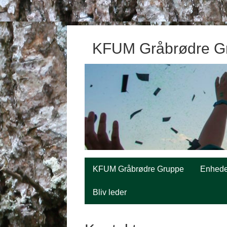
KFUM Gråbrødre G
KFUM Gråbrødre Gruppe
Enhede
Bliv leder