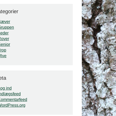
tegorier
Bæver
Gruppen
Leder
Rover
enior
rop
Ulve
eta
og ind
ndlægsfeed
Kommentarfeed
WordPress.org