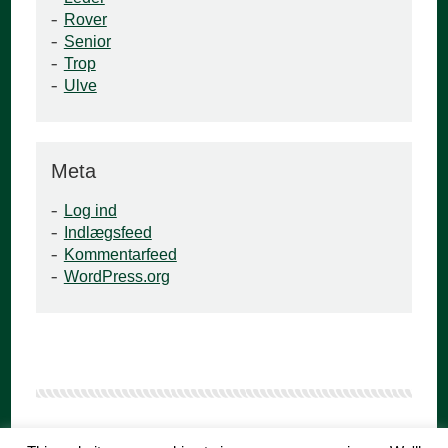
Rover
Senior
Trop
Ulve
Meta
Log ind
Indlægsfeed
Kommentarfeed
WordPress.org